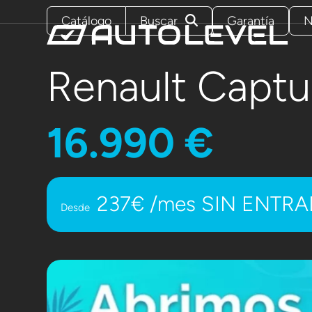
Skip
Catálogo
Buscar
Garantía
N
to
content
Renault Captu
16.990 €
237€ /mes SIN ENTR
Desde