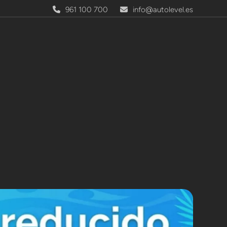
961 100 700
info@autolevel.es