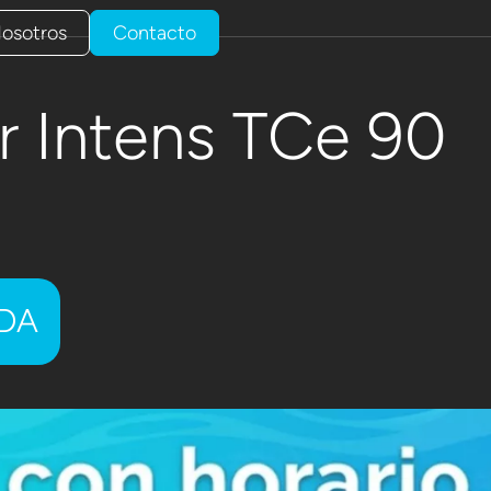
osotros
Contacto
r Intens TCe 90
ADA