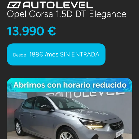
Skip
Open
Close
to
mobile
mobile
Opel Corsa 1.5D DT Elegance
content
menu
menu
13.990 €
188€ /mes SIN ENTRADA
Desde